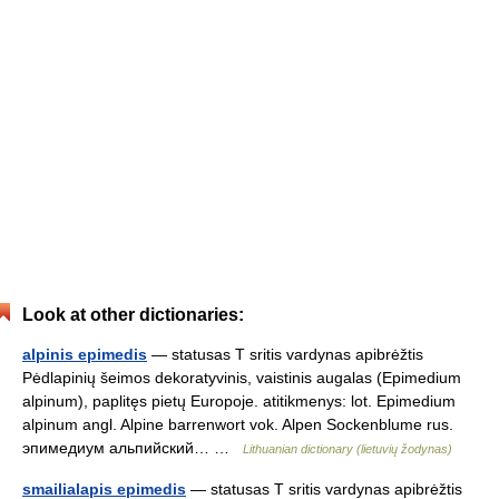
Look at other dictionaries:
alpinis epimedis
— statusas T sritis vardynas apibrėžtis
Pėdlapinių šeimos dekoratyvinis, vaistinis augalas (Epimedium
alpinum), paplitęs pietų Europoje. atitikmenys: lot. Epimedium
alpinum angl. Alpine barrenwort vok. Alpen Sockenblume rus.
эпимедиум альпийский… …
Lithuanian dictionary (lietuvių žodynas)
smailialapis epimedis
— statusas T sritis vardynas apibrėžtis