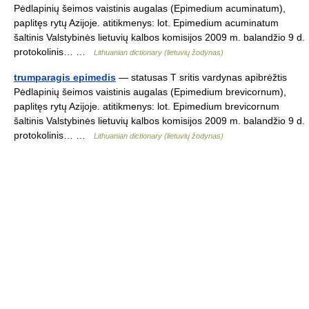
Pėdlapinių šeimos vaistinis augalas (Epimedium acuminatum),
paplitęs rytų Azijoje. atitikmenys: lot. Epimedium acuminatum
šaltinis Valstybinės lietuvių kalbos komisijos 2009 m. balandžio 9 d.
protokolinis… …
Lithuanian dictionary (lietuvių žodynas)
trumparagis epimedis
— statusas T sritis vardynas apibrėžtis
Pėdlapinių šeimos vaistinis augalas (Epimedium brevicornum),
paplitęs rytų Azijoje. atitikmenys: lot. Epimedium brevicornum
šaltinis Valstybinės lietuvių kalbos komisijos 2009 m. balandžio 9 d.
protokolinis… …
Lithuanian dictionary (lietuvių žodynas)