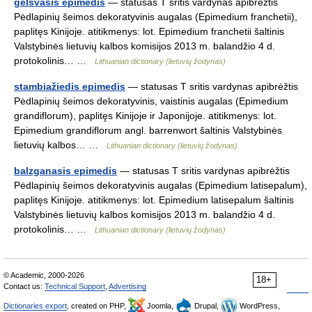
gelsvasis epimedis
— statusas T sritis vardynas apibrėžtis
Pėdlapinių šeimos dekoratyvinis augalas (Epimedium franchetii),
paplitęs Kinijoje. atitikmenys: lot. Epimedium franchetii šaltinis
Valstybinės lietuvių kalbos komisijos 2013 m. balandžio 4 d.
protokolinis… …
Lithuanian dictionary (lietuvių žodynas)
stambiažiedis epimedis
— statusas T sritis vardynas apibrėžtis
Pėdlapinių šeimos dekoratyvinis, vaistinis augalas (Epimedium
grandiflorum), paplitęs Kinijoje ir Japonijoje. atitikmenys: lot.
Epimedium grandiflorum angl. barrenwort šaltinis Valstybinės
lietuvių kalbos… …
Lithuanian dictionary (lietuvių žodynas)
balzganasis epimedis
— statusas T sritis vardynas apibrėžtis
Pėdlapinių šeimos dekoratyvinis augalas (Epimedium latisepalum),
paplitęs Kinijoje. atitikmenys: lot. Epimedium latisepalum šaltinis
Valstybinės lietuvių kalbos komisijos 2013 m. balandžio 4 d.
protokolinis… …
Lithuanian dictionary (lietuvių žodynas)
© Academic, 2000-2026
18+
Contact us:
Technical Support
,
Advertising
Dictionaries export
, created on PHP,
Joomla,
Drupal,
WordPress,