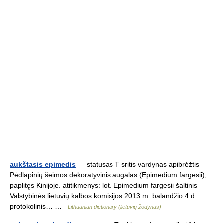
aukštasis epimedis
— statusas T sritis vardynas apibrėžtis
Pėdlapinių šeimos dekoratyvinis augalas (Epimedium fargesii),
paplitęs Kinijoje. atitikmenys: lot. Epimedium fargesii šaltinis
Valstybinės lietuvių kalbos komisijos 2013 m. balandžio 4 d.
protokolinis… …
Lithuanian dictionary (lietuvių žodynas)