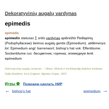
Dekoratyvinių augalų vardynas
epimedis
epimedis
epimedis
statusas
T
sritis
vardynas
apibrėžtis
Pėdlapinių
(Podophyllaceae) šeimos augalų gentis (Epimedium).
atitikmenys
:
lot.
Epimedium
angl.
barrenwort; bishop’s hat
vok.
Elfenblume;
Sockenblume
rus.
бесцветник; горянка; эпимедиум
lenk.
epimedium
Dekoratyvinių augalų vardynas. – Vilnius: Mokslo ir enciklopedijų leidybos institutas
.
Dalia Kisielienė, Ieva Grigienė, Algirdas Grigas
.
2007
.
Игры ⚽
Поможем сделать НИР
bishop’s hat
epimedium