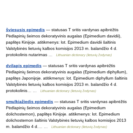
šviesusis epimedis
— statusas T sritis vardynas apibrėžtis
Pėdlapinių šeimos dekoratyvinis augalas (Epimedium davidii),
paplitęs Kinijoje. atitikmenys: lot. Epimedium davidii šaltinis
Valstybinės lietuvių kalbos komisijos 2013 m. balandžio 4 d.
protokolinis nutarimas …
Lithuanian dictionary (lietuvių žodynas)
dvilapis epimedis
— statusas T sritis vardynas apibrėžtis
Pėdlapinių šeimos dekoratyvinis augalas (Epimedium diphyllum),
paplitęs Japonijoje. atitikmenys: lot. Epimedium diphyllum šaltinis
Valstybinės lietuvių kalbos komisijos 2013 m. balandžio 4 d.
protokolinis… …
Lithuanian dictionary (lietuvių žodynas)
smulkiažiedis epimedis
— statusas T sritis vardynas apibrėžtis
Pėdlapinių šeimos dekoratyvinis augalas (Epimedium
dolichostemon), paplitęs Kinijoje. atitikmenys: lot. Epimedium
dolichostemon šaltinis Valstybinės lietuvių kalbos komisijos 2013
m. balandžio 4 d.… …
Lithuanian dictionary (lietuvių žodynas)